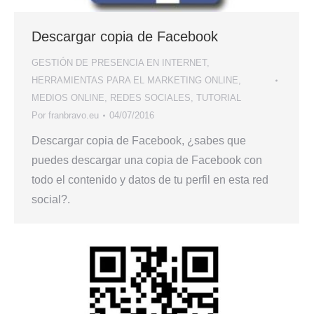
Descargar copia de Facebook
GESTIÓN DE PRESENCIA EN INTERNET
,
HERRAMIENTAS PARA EL MARKETING ONLINE
,
MEDIOS ONLINE
,
REDES SOCIALES
,
TUTORIAL
Por
franbravo.eu
04/07/2016
Descargar copia de Facebook, ¿sabes que
puedes descargar una copia de Facebook con
todo el contenido y datos de tu perfil en esta red
social?.