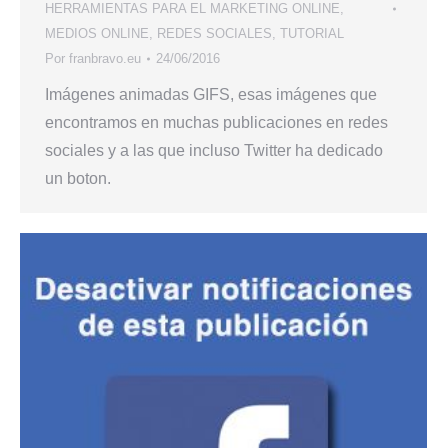
HERRAMIENTAS PARA EL MARKETING ONLINE
,
MEDIOS ONLINE
,
REDES SOCIALES
,
TUTORIAL
Por
franbravo.eu
24/06/2016
Imágenes animadas GIFS, esas imágenes que
encontramos en muchas publicaciones en redes
sociales y a las que incluso Twitter ha dedicado
un boton.