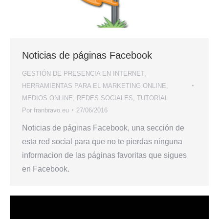
Noticias de páginas Facebook
GESTIÓN DE PRESENCIA EN INTERNET
,
HERRAMIENTAS PARA EL MARKETING ONLINE
,
MEDIOS ONLINE
,
REDES SOCIALES
,
TUTORIAL
Por
franbravo.eu
27/06/2016
Noticias de páginas Facebook, una sección de
esta red social para que no te pierdas ninguna
informacion de las páginas favoritas que sigues
en Facebook.