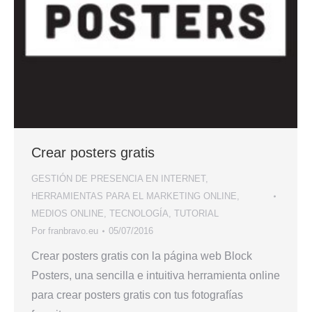
Crear posters gratis
GESTIÓN DE PRESENCIA EN INTERNET
,
HERRAMIENTAS PARA EL MARKETING ONLINE
,
MEDIOS ONLINE
,
TECNOLOGÍA
,
TUTORIAL
Por
franbravo.eu
05/07/2016
Crear posters gratis con la página web Block
Posters, una sencilla e intuitiva herramienta online
para crear posters gratis con tus fotografías