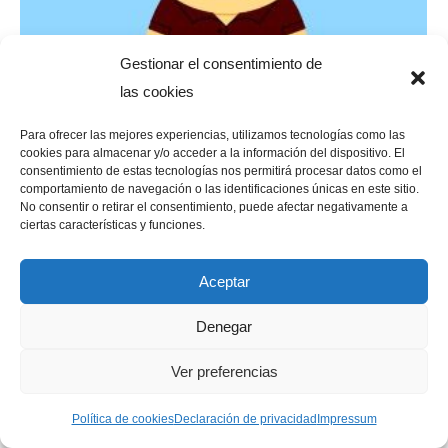
Gestionar el consentimiento de
las cookies
Para ofrecer las mejores experiencias, utilizamos tecnologías como las
Crear una caricatura SP Studio
cookies para almacenar y/o acceder a la información del dispositivo. El
consentimiento de estas tecnologías nos permitirá procesar datos como el
GESTIÓN DE PRESENCIA EN INTERNET
,
comportamiento de navegación o las identificaciones únicas en este sitio.
No consentir o retirar el consentimiento, puede afectar negativamente a
HERRAMIENTAS PARA EL MARKETING ONLINE
,
ciertas características y funciones.
MARKETING
,
MEDIOS ONLINE
,
TUTORIAL
Por
franbravo.eu
15/06/2016
Aceptar
Crear una caricatura SP Studio, una página web
donde crear tu propia caricatura o avatar
Denegar
personalizado con la estética de la serie South
Ver preferencias
Park con un monton de detalles y accesorios.
Política de cookies
Declaración de privacidad
Impressum