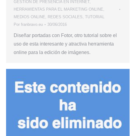
GESTIÓN DE PRESENCIA EN INTERNET
,
HERRAMIENTAS PARA EL MARKETING ONLINE
,
MEDIOS ONLINE
,
REDES SOCIALES
,
TUTORIAL
Por
franbravo.eu
30/06/2016
Diseñar portadas con Fotor, otro tutorial sobre el
uso de esta interesante y atractiva herramienta
online para la edición de imágenes.