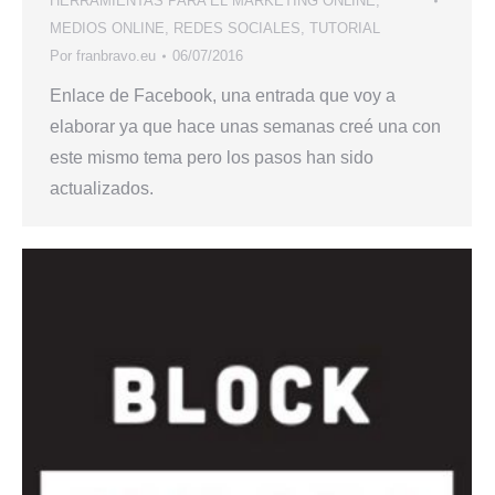
HERRAMIENTAS PARA EL MARKETING ONLINE
,
MEDIOS ONLINE
,
REDES SOCIALES
,
TUTORIAL
Por
franbravo.eu
06/07/2016
Enlace de Facebook, una entrada que voy a
elaborar ya que hace unas semanas creé una con
este mismo tema pero los pasos han sido
actualizados.