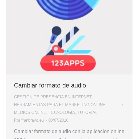
Cambiar formato de audio
GESTIÓN DE PRESENCIA EN INTERNET
,
HERRAMIENTAS PARA EL MARKETING ONLINE
,
MEDIOS ONLINE
,
TECNOLOGÍA
,
TUTORIAL
Por
franbravo.eu
08/07/2016
Cambiar formato de audio con la aplicacion online