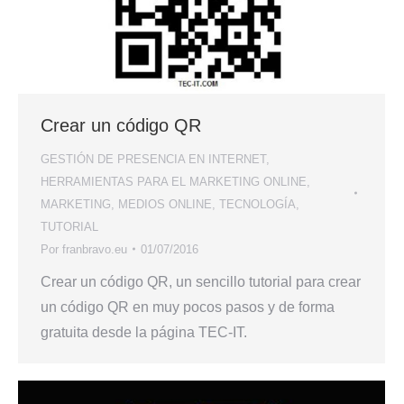
Crear un código QR
GESTIÓN DE PRESENCIA EN INTERNET
,
HERRAMIENTAS PARA EL MARKETING ONLINE
,
MARKETING
,
MEDIOS ONLINE
,
TECNOLOGÍA
,
TUTORIAL
Por
franbravo.eu
01/07/2016
Crear un código QR, un sencillo tutorial para crear
un código QR en muy pocos pasos y de forma
gratuita desde la página TEC-IT.