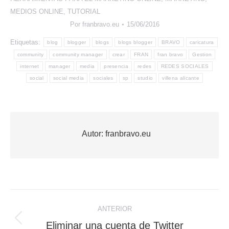
MEDIOS ONLINE
,
TUTORIAL
Por
franbravo.eu
15/06/2016
Etiquetas:
blog
blogger
blogs
blogs blogger
BRAVO
caricatura
community
community manager
crear
FRAN
fran bravo
Gestion
internet
manager
media
presencia
redes
REDES SOCIALES
social
social media
sociales
sp
studio
villena alicante
Autor:
franbravo.eu
Navegación
ANTERIOR
entre
Publicación
Eliminar una cuenta de Twitter