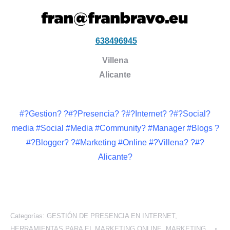
638496945
Villena
Alicante
#?Gestion? ?#?Presencia? ?#?Internet? ?#?Social?
media #Social #Media #Community? #Manager #Blogs ?
#?Blogger? ?#Marketing #Online #?Villena? ?#?
Alicante?
Categorías:
GESTIÓN DE PRESENCIA EN INTERNET
,
HERRAMIENTAS PARA EL MARKETING ONLINE
,
MARKETING
,