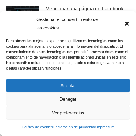
Mencionar una página de Facebook
12/02/2022
Gestionar el consentimiento de
las cookies
Para ofrecer las mejores experiencias, utilizamos tecnologías como las
Vídeos YouTube en Facebook
cookies para almacenar y/o acceder a la información del dispositivo. El
consentimiento de estas tecnologías nos permitirá procesar datos como el
03/07/2020
comportamiento de navegación o las identificaciones únicas en este sitio.
No consentir o retirar el consentimiento, puede afectar negativamente a
ciertas características y funciones.
Ver publicaciones programadas en
Aceptar
Creator Studio
28/05/2020
Denegar
Ver preferencias
Mayúsculas en redes sociales
11/06/2018
Política de cookies
Declaración de privacidad
Impressum