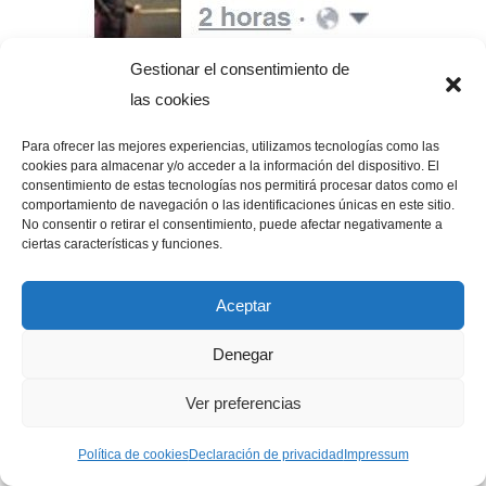
Gestionar el consentimiento de
Sábado 27 de Febrero, 14:07.
las cookies
Ayer hice la misma prueba con la empresa
Bodegas
Sierra Norte
y la respuesta por parte de su equipo de
Para ofrecer las mejores experiencias, utilizamos tecnologías como las
cookies para almacenar y/o acceder a la información del dispositivo. El
comunicación online se produce en 4 minutos.
consentimiento de estas tecnologías nos permitirá procesar datos como el
comportamiento de navegación o las identificaciones únicas en este sitio.
No consentir o retirar el consentimiento, puede afectar negativamente a
ciertas características y funciones.
Aceptar
Denegar
Ver preferencias
Política de cookies
Declaración de privacidad
Impressum