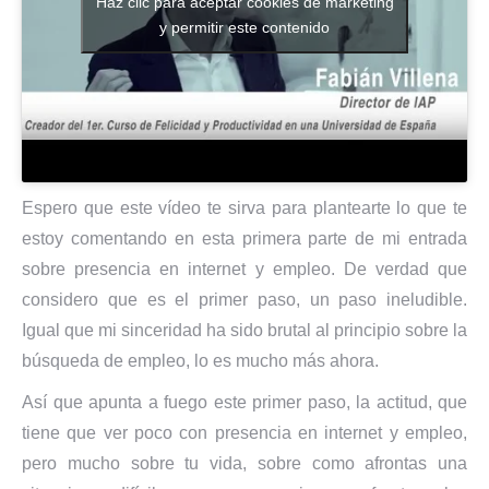
Haz clic para aceptar cookies de marketing
y permitir este contenido
Espero que este vídeo te sirva para plantearte lo que te
estoy comentando en esta primera parte de mi entrada
sobre presencia en internet y empleo. De verdad que
considero que es el primer paso, un paso ineludible.
Igual que mi sinceridad ha sido brutal al principio sobre la
búsqueda de empleo, lo es mucho más ahora.
Así que apunta a fuego este primer paso, la actitud, que
tiene que ver poco con presencia en internet y empleo,
pero mucho sobre tu vida, sobre como afrontas una