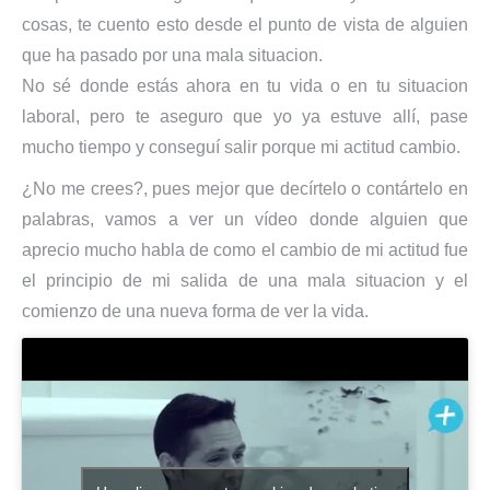
cosas, te cuento esto desde el punto de vista de alguien
que ha pasado por una mala situacion.
No sé donde estás ahora en tu vida o en tu situacion
laboral, pero te aseguro que yo ya estuve allí, pase
mucho tiempo y conseguí salir porque mi actitud cambio.
¿No me crees?, pues mejor que decírtelo o contártelo en
palabras, vamos a ver un vídeo donde alguien que
aprecio mucho habla de como el cambio de mi actitud fue
el principio de mi salida de una mala situacion y el
comienzo de una nueva forma de ver la vida.