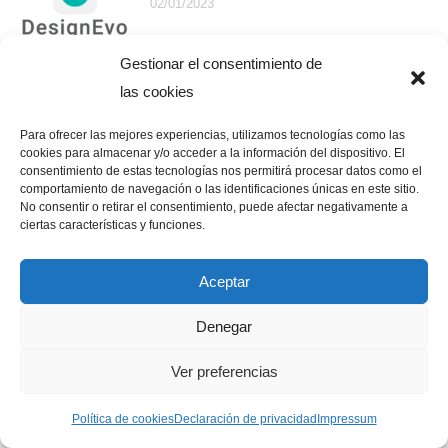
02/01/2023
Gestionar el consentimiento de
5 herramientas gratuitas para gestionar
las cookies
la identidad visual de tu marca
Para ofrecer las mejores experiencias, utilizamos tecnologías como las
16/12/2022
cookies para almacenar y/o acceder a la información del dispositivo. El
consentimiento de estas tecnologías nos permitirá procesar datos como el
comportamiento de navegación o las identificaciones únicas en este sitio.
Mencionar una página de Facebook
No consentir o retirar el consentimiento, puede afectar negativamente a
ciertas características y funciones.
12/02/2022
Aceptar
Vídeos YouTube en Facebook
Denegar
03/07/2020
Ver preferencias
Política de cookies
Declaración de privacidad
Impressum
Ver publicaciones programadas en