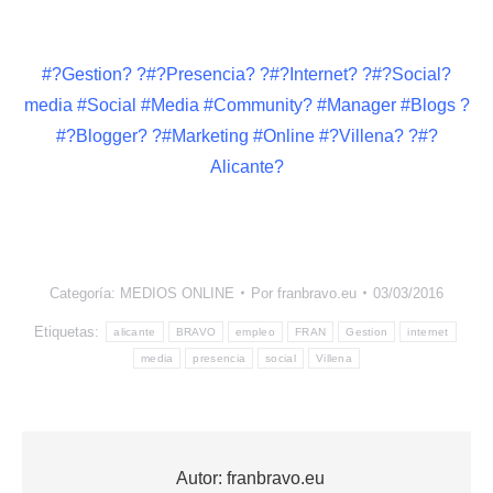
#?Gestion? ?#?Presencia? ?#?Internet? ?#?Social?
media #Social #Media #Community? #Manager #Blogs ?
#?Blogger? ?#Marketing #Online #?Villena? ?#?
Alicante?
Categoría:
MEDIOS ONLINE
Por
franbravo.eu
03/03/2016
Etiquetas:
alicante
BRAVO
empleo
FRAN
Gestion
internet
media
presencia
social
Villena
Autor:
franbravo.eu