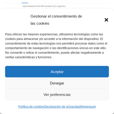
Gestionar el consentimiento de
las cookies
¿Qué te han parecido estas funciones del buscador
Para ofrecer las mejores experiencias, utilizamos tecnologías como las
cookies para almacenar y/o acceder a la información del dispositivo. El
Google?, ¿las conocías todas?.
consentimiento de estas tecnologías nos permitirá procesar datos como el
Tal y como he comentado al principio, existen muchas
comportamiento de navegación o las identificaciones únicas en este sitio.
No consentir o retirar el consentimiento, puede afectar negativamente a
más, ¿quieres conocer el resto?, solo tienes que entrar
ciertas características y funciones.
AQUÍ
y acceder a todas las funciones del buscador
Google que no he publicado en esta entrada. Espero que
Aceptar
puedas encontrar alguna que se ajuste a lo que estabas
Denegar
buscando.
Un millón de gracias por leerme y que tengas un feliz día.
Ver preferencias
Política de cookies
Declaración de privacidad
Impressum