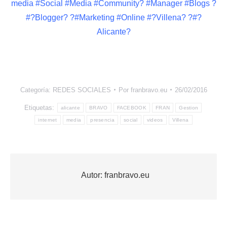
media #Social #Media #Community? #Manager #Blogs ?
#?Blogger? ?#Marketing #Online #?Villena? ?#?
Alicante?
Categoría:
REDES SOCIALES
Por
franbravo.eu
26/02/2016
Etiquetas:
alicante
BRAVO
FACEBOOK
FRAN
Gestion
internet
media
presencia
social
videos
Villena
Autor:
franbravo.eu