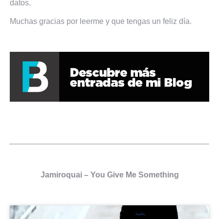
datos.
Muchas gracias por leerme y que tengas un feliz día.
Jamiroquai – You Give Me Something