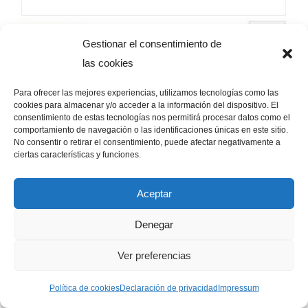
Gestionar el consentimiento de
Como veremos, en la parte inferior está la sección de
las cookies
SITIOS BLOQUEADOS.
Para ofrecer las mejores experiencias, utilizamos tecnologías como las
En este caso, permitimos que el usuario pueda ver toda
cookies para almacenar y/o acceder a la información del dispositivo. El
la web exceptuando las páginas que consideremos,
consentimiento de estas tecnologías nos permitirá procesar datos como el
comportamiento de navegación o las identificaciones únicas en este sitio.
incluyendo estas páginas en la sección de sitios
No consentir o retirar el consentimiento, puede afectar negativamente a
bloqueados.
ciertas características y funciones.
Como ejemplo, vamos a seleccionar una sola página,
Aceptar
vamos a configurar internet para menores permitiendo al
usuario ver toda la web exceptuando la página de
Denegar
Facebook.
Ver preferencias
Política de cookies
Declaración de privacidad
Impressum