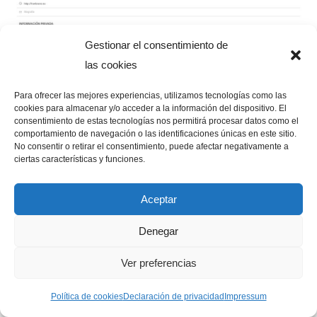
Gestionar el consentimiento de
las cookies
Volviendo a la pantalla de nuestro perfil, veremos varios
iconos sobre las imágenes. El primero es la pantalla que
Para ofrecer las mejores experiencias, utilizamos tecnologías como las
cookies para almacenar y/o acceder a la información del dispositivo. El
estaremos viendo.
consentimiento de estas tecnologías nos permitirá procesar datos como el
Pulsando sobre las 3 barras horizontales accederemos a
comportamiento de navegación o las identificaciones únicas en este sitio.
No consentir o retirar el consentimiento, puede afectar negativamente a
todas esas imágenes pero viendo todos los detalles de
ciertas características y funciones.
nuestras fotografías tal y como se han publicado.
Aceptar
Denegar
Ver preferencias
Política de cookies
Declaración de privacidad
Impressum