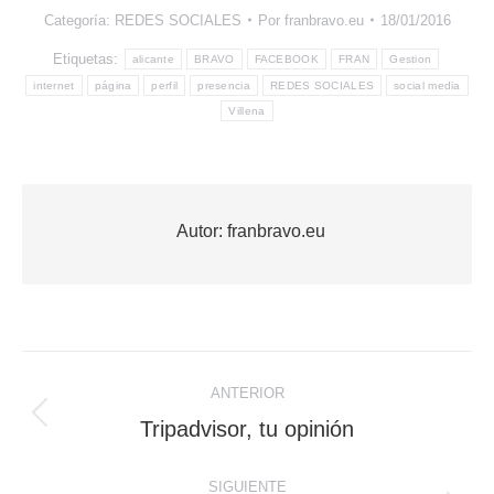
Categoría:
REDES SOCIALES
Por
franbravo.eu
18/01/2016
Etiquetas:
alicante
BRAVO
FACEBOOK
FRAN
Gestion
internet
página
perfil
presencia
REDES SOCIALES
social media
Villena
Autor:
franbravo.eu
Navegación
ANTERIOR
entre
Publicación
Tripadvisor, tu opinión
anterior:
publicaciones
SIGUIENTE