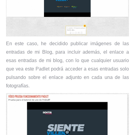
En este caso, he decidido publicar imágenes de las
entradas de mi Blog, para incluir además, el enlace a
esas entradas de mi blog, con lo que cualquier usuario
que vea este Padlet podrá acceder a esas entradas solo
pulsando sobre el enlace adjunto en cada una de las
fotografías.