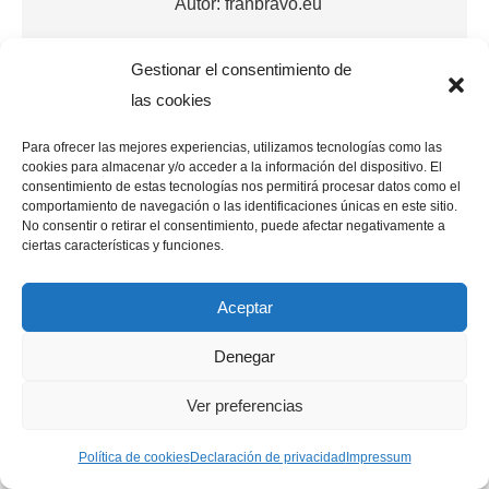
Autor:
franbravo.eu
Gestionar el consentimiento de
las cookies
Navegación
Para ofrecer las mejores experiencias, utilizamos tecnologías como las
ANTERIOR
cookies para almacenar y/o acceder a la información del dispositivo. El
entre
consentimiento de estas tecnologías nos permitirá procesar datos como el
Publicación
Lista de Reproducción You Tube
comportamiento de navegación o las identificaciones únicas en este sitio.
anterior:
No consentir o retirar el consentimiento, puede afectar negativamente a
publicaciones
ciertas características y funciones.
SIGUIENTE
Publicación
Eliminar tus datos en Google
Aceptar
siguiente:
Denegar
Related posts
Ver preferencias
Política de cookies
Declaración de privacidad
Impressum
DesignEvo. Crea tu logo online