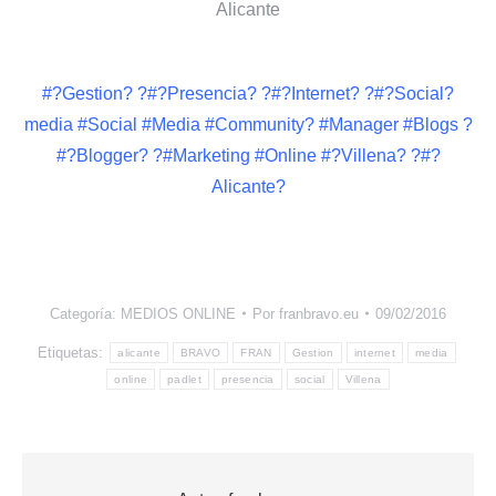
Alicante
#?Gestion? ?#?Presencia? ?#?Internet? ?#?Social?
media #Social #Media #Community? #Manager #Blogs ?
#?Blogger? ?#Marketing #Online #?Villena? ?#?
Alicante?
Categoría:
MEDIOS ONLINE
Por
franbravo.eu
09/02/2016
Etiquetas:
alicante
BRAVO
FRAN
Gestion
internet
media
online
padlet
presencia
social
Villena