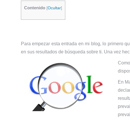
Contenido
[
Ocultar
]
Para empezar esta entrada en mi blog, lo primero qu
en sus resultados de búsqueda sobre ti. Una vez hech
Como 
dispo
En Ma
decla
resul
preva
preva