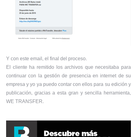
Y con este email, el final del proceso.
El cliente ha remitido los archivos que necesitaba para
continuar con la gestión de presencia en internet de su
empresa y yo ya puedo contar con ellos para su edición y
publicación, gracias a esta gran y sencilla herramienta,
WE TRANSFER.