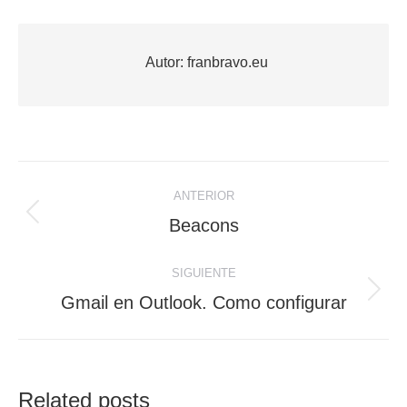
Autor:
franbravo.eu
Navegación
ANTERIOR
entre
Publicación
Beacons
anterior:
publicaciones
SIGUIENTE
Publicación
Gmail en Outlook. Como configurar
siguiente:
Related posts