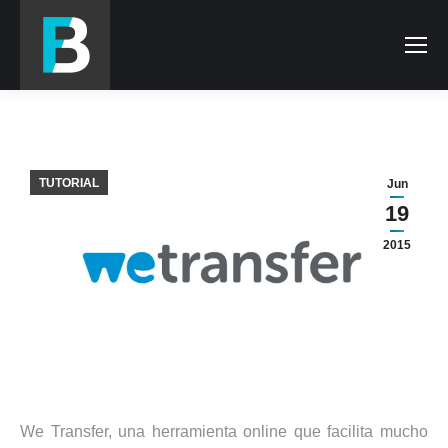
TUTORIAL
Jun
19
2015
We Transfer, una herramienta online que facilita mucho