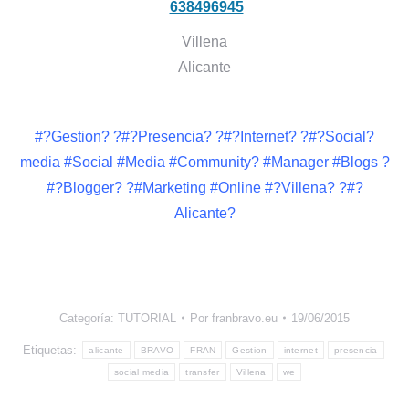
638496945
Villena
Alicante
#?Gestion? ?#?Presencia? ?#?Internet? ?#?Social?
media #Social #Media #Community? #Manager #Blogs ?
#?Blogger? ?#Marketing #Online #?Villena? ?#?
Alicante?
Categoría:
TUTORIAL
Por
franbravo.eu
19/06/2015
Etiquetas:
alicante
BRAVO
FRAN
Gestion
internet
presencia
social media
transfer
Villena
we