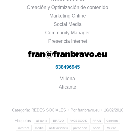
Creación y Optimización de contenido
Marketing Online
Social Media
Community Manager
Presencia Internet
638496945
Villena
Alicante
Categoría:
REDES SOCIALES
Por
franbravo.eu
16/02/2016
Etiquetas:
alicante
BRAVO
FACEBOOK
FRAN
Gestion
internet
media
notifiaciones
presencia
social
Villena