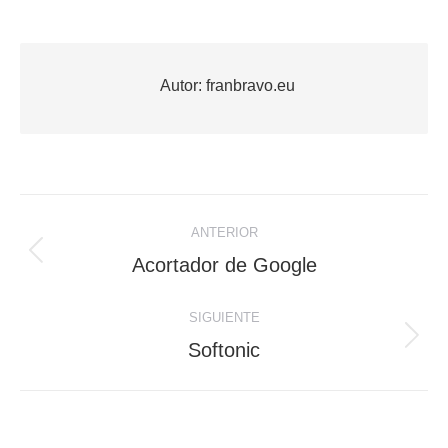
Autor:
franbravo.eu
Navegación
ANTERIOR
entre
Publicación
Acortador de Google
anterior:
publicaciones
SIGUIENTE
Publicación
Softonic
siguiente: