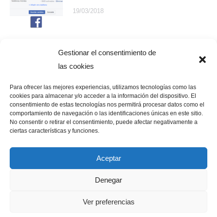
19/03/2018
Cambiar el idioma de Facebook
Gestionar el consentimiento de
las cookies
16/03/2018
Para ofrecer las mejores experiencias, utilizamos tecnologías como las
cookies para almacenar y/o acceder a la información del dispositivo. El
consentimiento de estas tecnologías nos permitirá procesar datos como el
comportamiento de navegación o las identificaciones únicas en este sitio.
No consentir o retirar el consentimiento, puede afectar negativamente a
ciertas características y funciones.
Aceptar
Denegar
Ver preferencias
Fran Bravo Gestión de presencia en internet. Redes Sociales, gestión
de blogs y contenido para internet en Villena y la provincia de