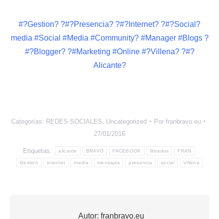
#?Gestion? ?#?Presencia? ?#?Internet? ?#?Social?
media #Social #Media #Community? #Manager #Blogs ?
#?Blogger? ?#Marketing #Online #?Villena? ?#?
Alicante?
Categorías:
REDES SOCIALES
,
Uncategorized
Por
franbravo.eu
27/01/2016
Etiquetas:
alicante
BRAVO
FACEBOOK
filtrados
FRAN
Gestion
internet
media
mensajes
presencia
social
Villena
Autor:
franbravo.eu