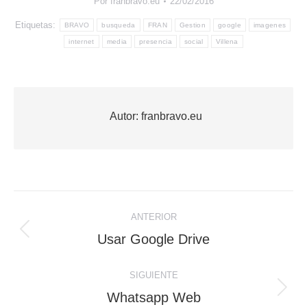
Por
franbravo.eu
22/02/2016
Etiquetas:
BRAVO
busqueda
FRAN
Gestion
google
imagenes
internet
media
presencia
social
Villena
Autor:
franbravo.eu
Navegación
ANTERIOR
entre
Publicación
Usar Google Drive
anterior:
publicaciones
SIGUIENTE
Publicación
Whatsapp Web