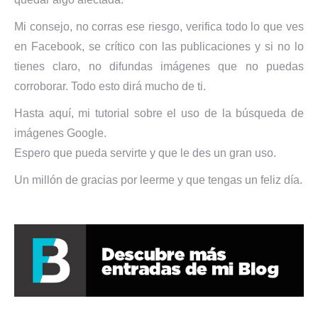
Mi consejo, no corras ese riesgo, verifica todo lo que ves
en Facebook, se crítico con las publicaciones y si no lo
tienes claro, no difundas imágenes que no puedas
corroborar. Todo esto dirá mucho de ti.
Hasta aquí, mi tutorial sobre el uso de la búsqueda de
imágenes Google.
Espero que pueda servirte y que le des un gran uso.
Un millón de gracias por leerme y que tengas un feliz día.