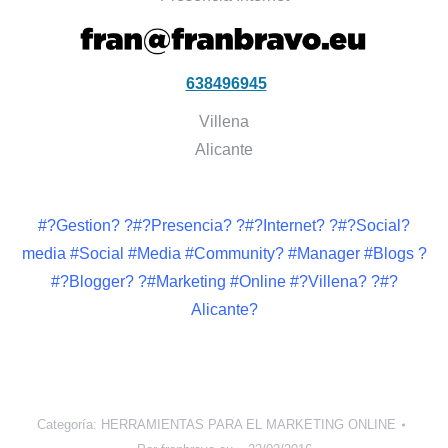
638496945
Villena
Alicante
#?Gestion? ?#?Presencia? ?#?Internet? ?#?Social?
media #Social #Media #Community? #Manager #Blogs ?
#?Blogger? ?#Marketing #Online #?Villena? ?#?
Alicante?
Categoría:
HERRAMIENTAS PARA EL MARKETING ONLINE